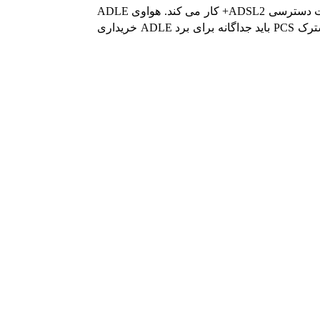
ADLE یک کارت رابط ADSL2+ Huawei DSLAM MA5616 است، ۳۲ پورت ADSL2+ همراه با ترمینال ADSL2+ (ONT) برای ارائه خدمات دسترسی ADSL2+ کار می کند. هواوی ADLE
دارای ۳ BOM H83AADLE، H835ADLE، H836ADLE مختلف است که با همان عملکرد می باشد. لطفاً توجه داشته باشید که ۲ کابل مشترک PCS باید جداگانه برای برد ADLE خریداری