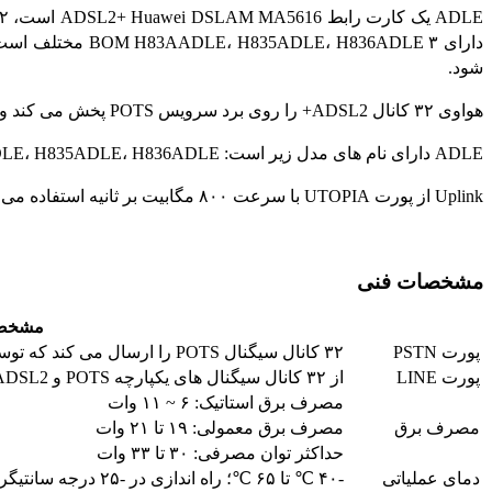
شود.
هواوی ۳۲ کانال ADSL2+ را روی برد سرویس POTS پخش می کند و
ADLE دارای نام های مدل زیر است: H83AADLE، H835ADLE، H836ADLE، عملکرد مشابه با چیپست های مختلف
Uplink از پورت UTOPIA با سرعت ۸۰۰ مگابیت بر ثانیه استفاده می کند
مشخصات فنی
مشخص
پورت PSTN
۳۲ کانال سیگنال POTS را ارسال می کند که توسط شکاف داخلی برد H83A/H835/H836ADLE از هم جدا شده اند.
پورت LINE
از ۳۲ کانال سیگنال های یکپارچه POTS و ADSL2+ پشتیبانی می کند. جدول ۳ تخصیص پین پورت را توضیح می دهد.
مصرف برق استاتیک: ۶ ~ ۱۱ وات
مصرف برق
مصرف برق معمولی: ۱۹ تا ۲۱ وات
حداکثر توان مصرفی: ۳۰ تا ۳۳ وات
دمای عملیاتی
-۴۰ ℃ تا ۶۵ ℃؛ راه اندازی در -۲۵ درجه سانتیگراد