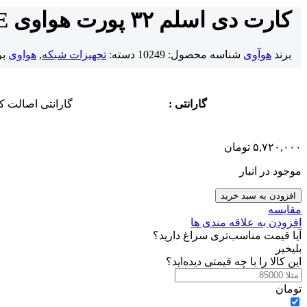
کارت دی اسلم ۳۲ پورت هواوی MA5616 ADLE
برند
هوآوی
شناسه محصول:
10249
دسته:
تجهیزات شبکه
,
هواوی
بر
گارانتی :
گارانتی اصالت کا
۵,۷۲۰,۰۰۰
تومان
موجود در انبار
افزودن به سبد خرید
مقایسه
افزودن به علاقه مندی ها
آیا قیمت مناسب‌تری سراغ دارید؟
بلی
خیر
این کالا را با چه قیمتی دیده‌اید؟
تومان