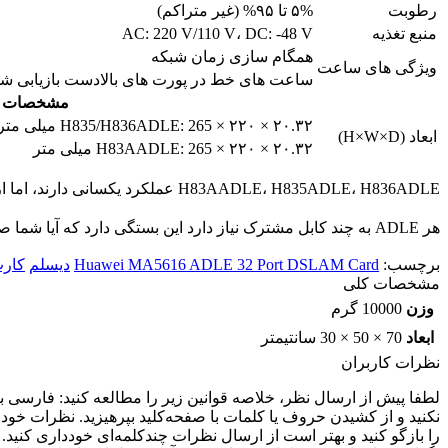
رطوبت
۵% تا ۹۵% (غیر متراکم)
منبع تغذیه
AC: 220 V/110 V، DC: -48 V
همگام سازی زمان شبکه
ویژگی های ساعت
ساعت های خط در پورت های بالادست بازیابی شد
مشخصات م
H835/H836ADLE: 265 × ۲۲۰ × ۲۰.۳۲ میلی متر
ابعاد (H×W×D)
H83AADLE: 265 × ۲۲۰ × ۲۰.۳۲ میلی متر
H83AADLE، H835ADLE، H836ADLE عملکرد یکسانی دارند، اما از چیپست متفاوتی استفاده می کنند.
هر ADLE به چند کابل مشترک نیاز دارد این بستگی دارد که آیا شما صدا را ارائه می دهید یا نه، فقط ADSL2+، هر کابل ADLE 1، اگر ADSL2+ و Voice، هر کابل ADLE 2.
برچسب:
Huawei MA5616 ADLE 32 Port DSLAM Card
دیسلم
کارت دی اس
مشخصات کلی
وزن
10000 گرم
ابعاد
70 × 50 × 30 سانتیمتر
نظرات کاربران
نکنید و از کشیدن حروف یا کلمات با صفحه‌کلید بپرهیزید. نظرات خو
را بازگو کنید و بهتر است از ارسال نظرات چندکلمه‌‌ای خودداری کنید