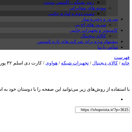
روتر شبکه – اکسس پوینت
مودم های مخابراتی
دست دوم و لوازم جانبی
سرور و ذخیره ساز
سرور های اچ پی
کامپیوتر و تجهیزات جانبی
کالای دیجیتال
پیشنهاد ویژه برای شرکت های تازه تاسیس
تماس با ما
فهرست
خانه
/
کالای دیجیتال
/
تجهیزات شبکه
/
هواوی
/ کارت دی اسلم ۳۲ پورت هواوی MA5616 ADLE
با استفاده از روش‌های زیر می‌توانید این صفحه را با دوستان خود به اش