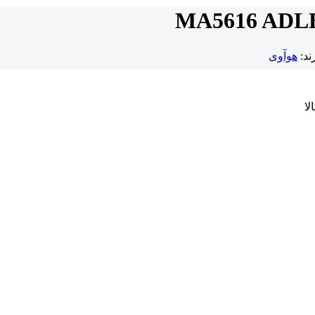
ند:
هوآوی
لا