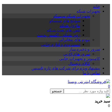
خانه
تجهیزات شبکه
تجهیزات شبکه سیسکو
سوئیچ های سیسکو
ماژول شبکه
تلفن های تحت شبکه
روتر شبکه – اکسس پوینت
مودم های مخابراتی
دست دوم و لوازم جانبی
سرور و ذخیره ساز
سرور های اچ پی
کامپیوتر و تجهیزات جانبی
کالای دیجیتال
پیشنهاد ویژه برای شرکت های تازه تاسیس
تماس با ما
0
جستجو
سبد خرید
0