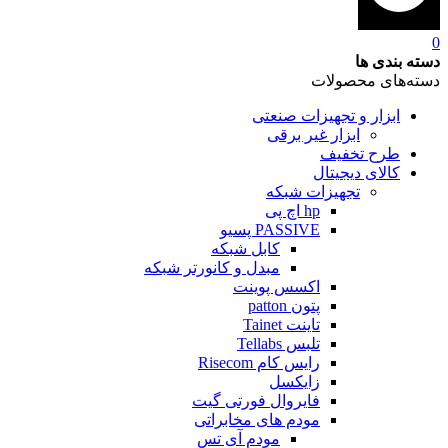
0
دسته بندی ها
دسته‌های محصولات
ابزار و تجهیزات صنعتی
ابزار غیر برقی
طرح تخفیف
کالای دیجیتال
تجهیزات شبکه
hp اچ پی
PASSIVE پسیو
کابل شبکه
مبدل و کانورتر شبکه
اکسس پوینت
پتون patton
تاینت Tainet
تلبس Tellabs
رایس کام Risecom
زایکسل
فایروال فورتی گیت
مودم های مخابراتی
مودم آی تس