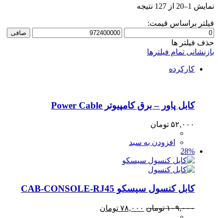
Sorted
نمایش 1–20 از 127 نتیجه
by
popularity
فیلتر براساس قیمت:
حداقل
حداكثر
صافی
قیمت
قيمت
حذف فیلتر ها
بازنشانی تمام فیلترها
کارکرده
کابل پاور – برق کامپیوتر Power Cable
۵۲,۰۰۰
تومان
افزودن به سبد
28%
کابل کنسول سیسکو CAB-CONSOLE-RJ45
قیمت
قیمت
۱۰۹,۰۰۰
تومان
۷۸,۰۰۰
تومان
اصلی:
فعلی: