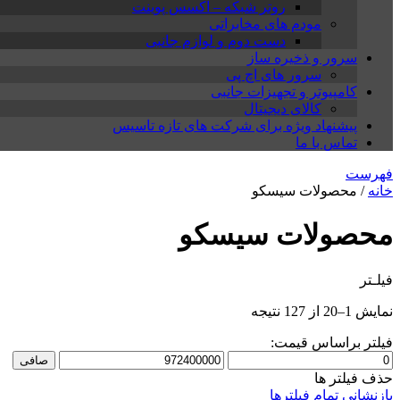
روتر شبکه – اکسس پوینت
مودم های مخابراتی
دست دوم و لوازم جانبی
سرور و ذخیره ساز
سرور های اچ پی
کامپیوتر و تجهیزات جانبی
کالای دیجیتال
پیشنهاد ویژه برای شرکت های تازه تاسیس
تماس با ما
فهرست
خانه
/ محصولات سیسکو
محصولات سیسکو
فیلـتر
Sorted
نمایش 1–20 از 127 نتیجه
by
price:
فیلتر براساس قیمت:
high
حداقل
حداكثر
صافی
to
قیمت
قيمت
حذف فیلتر ها
low
بازنشانی تمام فیلترها