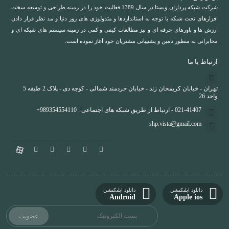
شرکت شبکه پردازان ویستا در سال 1389 فعالیت خود را در زمینه طراحی و توسعه سخت
افزارهای تحت شبکه با توجه به استانداردها و متدولوژی های روز دنیا و مد نظر قرار دادن
ارزش ها و باورهای حرفه ای و نیز مطالعات کیفی و کمی در زمینه سیستم های شبکه ای و
مخابراتی به منظور تامین و پشتیبانی مشتریان خود آغاز نموده است.
ارتباط با ما
تهران - خیابان کریمخان زند - خیابان خردمند شمالی - کوچه دی - پلاک 2 طبقه 5
واحد 26
021-41407 - ارتباط از طریق شبکه های اجتماعی : 989354554110+
shp.vista@gmail.com
دانلود اپلیکیشن
دانلود اپلیکیشن
Android
Apple ios