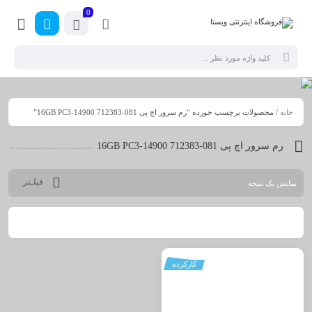
0
خانه
/ محصولات برچسب خورده “رم سرور اچ پی 16GB PC3-14900 712383-081”
رم سرور اچ پی 16GB PC3-14900 712383-081
فیلـتر
نمایش یک نتیجه
کارکرده