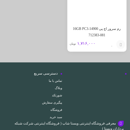
رم سرور اچ پی 16GB PC3-14900
712383-081
۱,۷۱۶,۰۰۰
تومان
افزودن
به
سبد
دسترسی سریع
تماس با ما
وبلاگ
شورتکد
پیگیری سفارش
فروشگاه
سبد خرید
معرفی فروشگاه اینترنتی ویستا شاپ ( فروشگاه اینترنتی شرکت شبکه
پردازان ویستا )