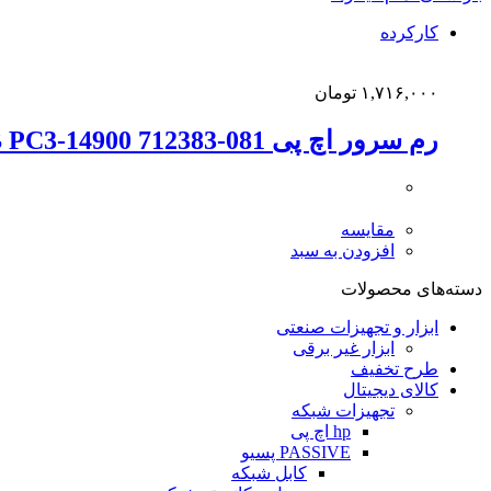
کارکرده
۱,۷۱۶,۰۰۰
تومان
رم سرور اچ پی 16GB PC3-14900 712383-081
مقایسه
افزودن به سبد
دسته‌های محصولات
ابزار و تجهیزات صنعتی
ابزار غیر برقی
طرح تخفیف
کالای دیجیتال
تجهیزات شبکه
hp اچ پی
PASSIVE پسیو
کابل شبکه