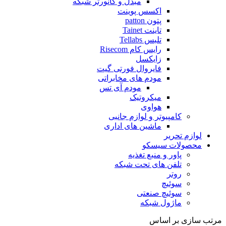
مبدل و کانورتر شبکه
اکسس پوینت
پتون patton
تاینت Tainet
تلبس Tellabs
رایس کام Risecom
زایکسل
فایروال فورتی گیت
مودم های مخابراتی
مودم آی تس
میکروتیک
هواوی
کامپیوتر و لوازم جانبی
ماشین های اداری
لوازم تحریر
محصولات سیسکو
پاور و منبع تغذیه
تلفن های تحت شبکه
روتر
سوئیچ
سوئیچ صنعتی
ماژول شبکه
مرتب سازی بر اساس