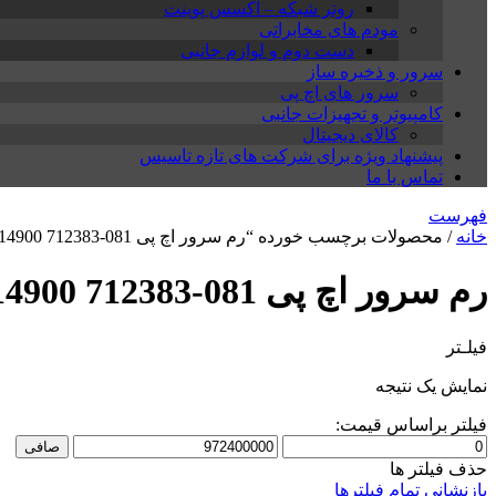
روتر شبکه – اکسس پوینت
مودم های مخابراتی
دست دوم و لوازم جانبی
سرور و ذخیره ساز
سرور های اچ پی
کامپیوتر و تجهیزات جانبی
کالای دیجیتال
پیشنهاد ویژه برای شرکت های تازه تاسیس
تماس با ما
فهرست
خانه
/ محصولات برچسب خورده “رم سرور اچ پی 16GB PC3-14900 712383-081”
رم سرور اچ پی 16GB PC3-14900 712383-081
فیلـتر
نمایش یک نتیجه
فیلتر براساس قیمت:
حداقل
حداكثر
صافی
قیمت
قيمت
حذف فیلتر ها
بازنشانی تمام فیلترها