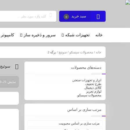
سبد خرید
0
خانه
تجهیزات شبکه
سرور و ذخیره ساز
کامپیوتر 
خانه
/
محصولات سیسکو
/
سوئیچ
/ برگه 2
سوئیچ
دسته‌های محصولات
ابزار و تجهیزات صنعتی
نمایش 21–39 از 39 نتیجه
طرح تخفیف
کالای دیجیتال
لوازم تحریر
محصولات سیسکو
مرتب سازی بر اساس
مرتب سازی بر اساس محبوبیت