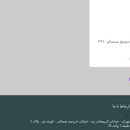
سوئیچ سیسکو ۲۹۶۰
ارتباط با ما
تهران - خیابان کریمخان زند - خیابان خردمند شمالی - کوچه دی - پلاک 2
طبقه 5 واحد 26