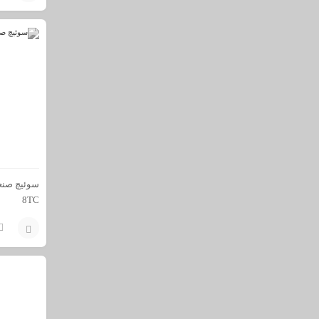
افزودن
به
سبد
8TC
افزودن
به
سبد