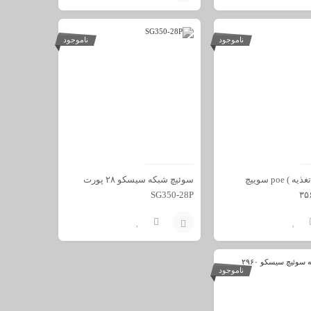
افزودن
به
ناموجود
ناموجود
سبد
پاور ( منبع تغذیه ) poe سوییچ
سوئیچ شبکه سیسکو ۲۸ پورت
SG350-28P
افزودن
به
ناموجود
سبد