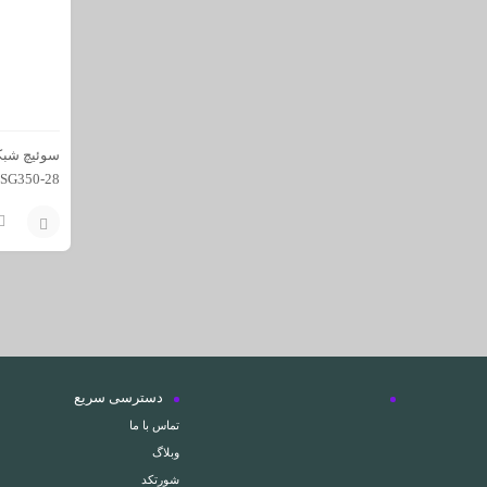
SG350-28
افزودن
به
سبد
دسترسی سریع
تماس با ما
وبلاگ
شورتکد