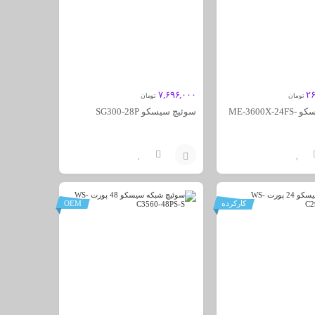
۷,۶۹۶,۰۰۰
۲۶
تومان
تومان
سوئیچ سیسکو ME-3600X-24FS-
سوئیچ سیسکو SG300-28P
افزودن
به
کارکرده
OEM
سبد