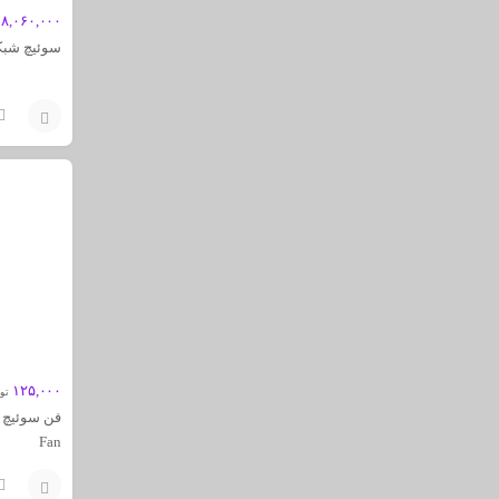
۸,۰۶۰,۰۰۰
سوئیچ شبکه 960-24TC-L
افزودن
به
سبد
۱۲۵,۰۰۰
تو
Fan