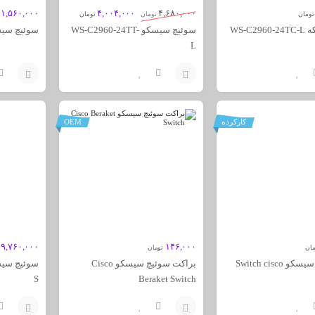
۱,۵۶۰,۰۰۰
۴,۰۰۴,۰۰۰
۴,۶۸۰,۰۰۰
تومان
تومان
تومان
WS-C2
سوئیچ سیسکو WS-C2960-24TT-
سوئیچ سیسکو 0-24
L
افزودن
افزودن
به
به
کارکرده
OEM
سبد
سبد
۱۹,۷۶۰,۰۰۰
۱۴۶,۰۰۰
مان
تومان
فن سوئیچ سیسکو Switch cisco
براکت سوئیچ سیسکو Cisco
S
Beraket Switch