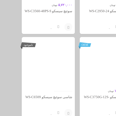
۵,۷۲۰,۰۰۰
تومان
تومان
WS-C295
سوئیچ سیسکو WS-C3560-48PS-S
افزودن
به
OEM
ناموجود
سبد
تومان
سوئیچ سیسکو WS-C3750G-12S-
شاسی سوئیچ سیسکو WS-C6509