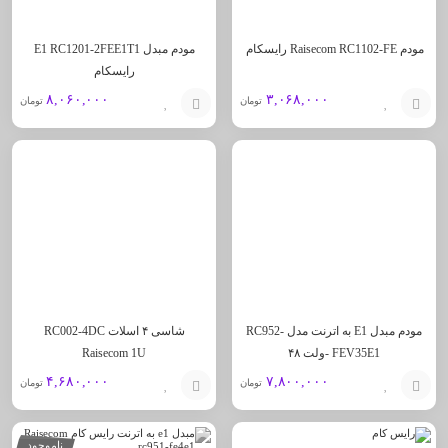
مودم Raisecom RC1102-FE رایسکام
مودم مبدل E1 RC1201-2FEE1T1
رایسکام
۸,۰۶۰,۰۰۰
۳,۰۶۸,۰۰۰
تومان
تومان
افزودن
افزودن
به
به
سبد
سبد
مودم مبدل E1 به اترنت مدل RC952-
شاسی ۴ اسلات RC002-4DC
FEV35E1 -ولت ۴۸
Raisecom 1U
۴,۶۸۰,۰۰۰
۷,۸۰۰,۰۰۰
تومان
تومان
افزودن
افزودن
ناموجود