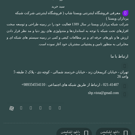
سبد خرید
معرفی فروشگاه اینترنتی ویستا شاپ ( فروشگاه اینترنتی شرکت شبکه
پردازان ویستا )
شرکت شبکه پردازان ویستا در سال 1389 فعالیت خود را در زمینه طراحی و توسعه سخت
افزارهای تحت شبکه با توجه به استانداردها و متدولوژی های روز دنیا و مد نظر قرار دادن
ارزش ها و باورهای حرفه ای و نیز مطالعات کیفی و کمی در زمینه سیستم های شبکه ای و
مخابراتی به منظور تامین و پشتیبانی مشتریان خود آغاز نموده است.
ارتباط با ما
تهران - خیابان کریمخان زند - خیابان خردمند شمالی - کوچه دی - پلاک 2 طبقه 5
واحد 26
021-41407 - ارتباط از طریق شبکه های اجتماعی : 989354554110+
shp.vista@gmail.com
دانلود اپلیکیشن
دانلود اپلیکیشن