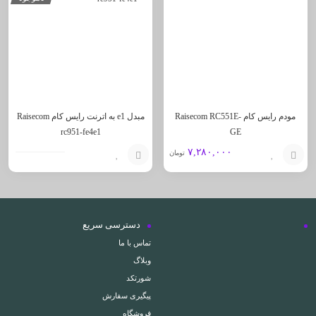
به
به
سبد
سبد
مودم رایس کام Raisecom RC551E-
مبدل e1 به اترنت رایس کام Raisecom
rc951-fe4e1
GE
۷,۲۸۰,۰۰۰
تومان
افزودن
افزودن
به
به
سبد
سبد
دسترسی سریع
تماس با ما
وبلاگ
شورتکد
پیگیری سفارش
فروشگاه