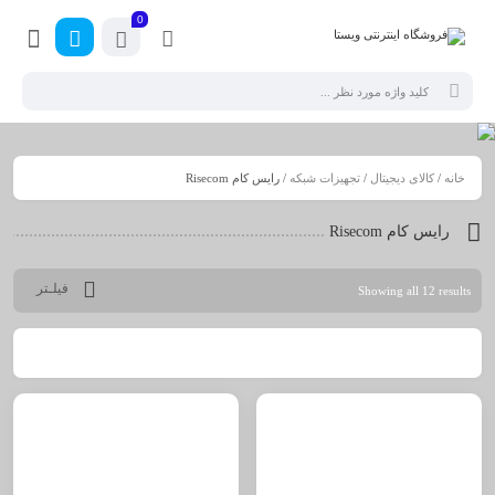
0
خانه
/
کالای دیجیتال
/
تجهیزات شبکه
/ رایس کام Risecom
رایس کام Risecom
فیلـتر
Showing all 12 results