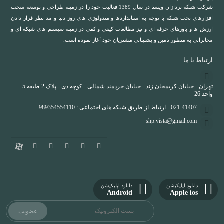
شرکت شبکه پردازان ویستا در سال 1389 فعالیت خود را در زمینه طراحی و توسعه سخت
افزارهای تحت شبکه با توجه به استانداردها و متدولوژی های روز دنیا و مد نظر قرار دادن
ارزش ها و باورهای حرفه ای و نیز مطالعات کیفی و کمی در زمینه سیستم های شبکه ای و
مخابراتی به منظور تامین و پشتیبانی مشتریان خود آغاز نموده است.
ارتباط با ما
تهران - خیابان کریمخان زند - خیابان خردمند شمالی - کوچه دی - پلاک 2 طبقه 5
واحد 26
021-41407 - ارتباط از طریق شبکه های اجتماعی : 989354554110+
shp.vista@gmail.com
دانلود اپلیکیشن
دانلود اپلیکیشن
Android
Apple ios