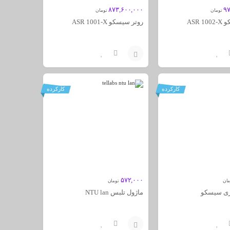
۸۷۳,۶۰۰,۰۰۰
۹۷
تومان
تومان
ASR 
روتر سیسکو ASR 1001-X
افزودن
به
کارکرده
کارکرده
سبد
۵۷۲,۰۰۰
مان
تومان
ی سیسکو
ماژول تلبس NTU lan