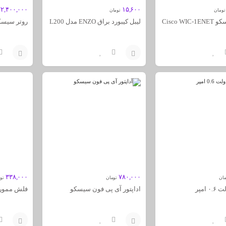
۲,۴۰۰,۰۰۰
۱۵,۶۰۰
تومان
تومان
Cisco WI
لیبل کیبورد براق ENZO مدل L200
روتر سیسکو 1002-X
افزودن
افزودن
به
به
سبد
سبد
۳۳۸,۰۰۰
۷۸۰,۰۰۰
مان
تومان
تو
اداپتور آی پی فون سیسکو
فلش ممور