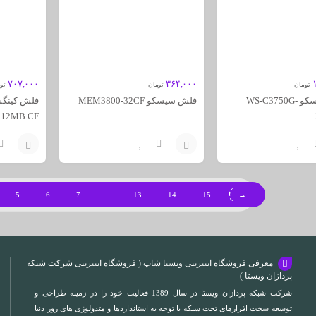
۷۰۷,۰۰۰
۳۶۴,۰۰۰
تومان
تومان
تو
سوئیچ سیسکو WS-C3750G-
فلش سیسکو MEM3800-32CF
 512MB CF
افزودن
افزودن
به
به
5
6
7
…
13
14
15
→
سبد
سبد
معرفی فروشگاه اینترنتی ویستا شاپ ( فروشگاه اینترنتی شرکت شبکه
پردازان ویستا )
شرکت شبکه پردازان ویستا در سال 1389 فعالیت خود را در زمینه طراحی و
توسعه سخت افزارهای تحت شبکه با توجه به استانداردها و متدولوژی های روز دنیا