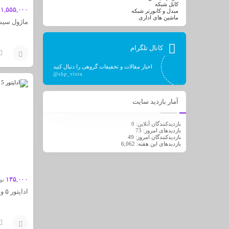
کابل شبکه
۱,۵۵۵,۰۰۰
مبدل و کانورتر شبکه
ماشین های اداری
ماژول سیسکو C-1ENET
کانال تلگرام
اخبار مقالات و تخفیفات گروهی را دنبال کنید
افزودن
@shp_vista
به
آمار بازدید سایت
سبد
بازدیدکنندگان آنلاین:
0
بازدیدهای امروز:
73
بازدیدکنندگان امروز:
49
بازدیدهای این هفته:
6,062
۱۳۵,۰۰۰
تو
اداپتور ۵ ولت ۰.۶ امپر