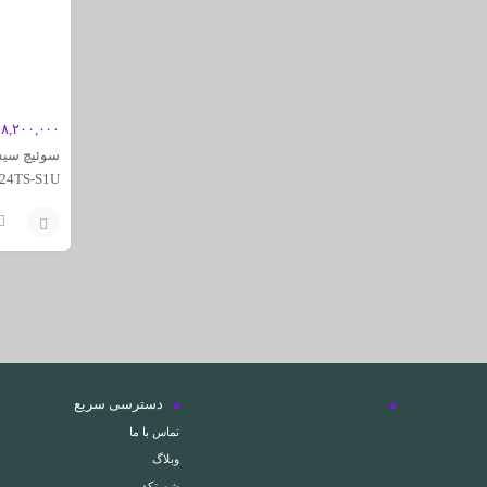
۱۸,۲۰۰,۰۰۰
24TS-S1U
افزودن
به
سبد
دسترسی سریع
تماس با ما
وبلاگ
شورتکد