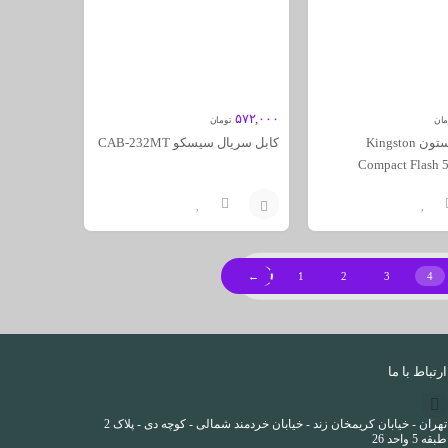
۵۷۲,۰۰۰
مان
تومان
فلش کینگستون Kingston
کابل سریال سیسکو CAB-232MT
Compact Flash
افزودن
به
←
1
2
3
4
سبد
ارتباط با ما
تهران - خیابان کریمخان زند - خیابان خردمند شمالی - کوچه دی - پلاک 2
طبقه 5 واحد 26