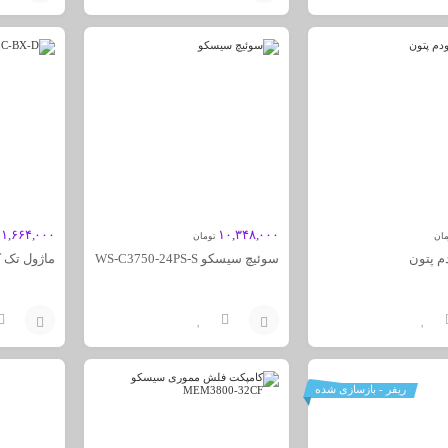
افزودن
افزودن
به
به
سبد
سبد
۱,۶۶۴,۰۰۰
۱۰,۳۴۸,۰۰۰
مان
تومان
دم پتون
سوئیچ سیسکو WS-C3750-24PS-S
ماژول تک کر س
افزودن
افزودن
به
به
ریفر - بازسازی شده
سبد
سبد