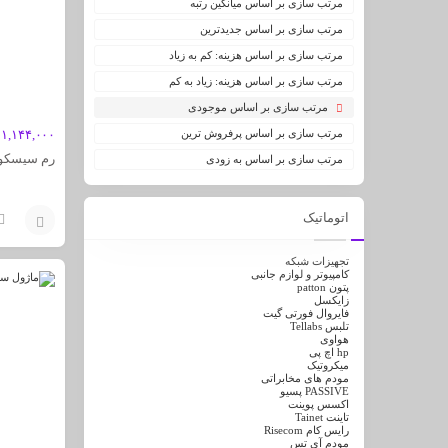
مرتب سازی بر اساس میانگین رتبه
مرتب سازی بر اساس جدیدترین
مرتب سازی بر اساس هزینه: کم به زیاد
مرتب سازی بر اساس هزینه: زیاد به کم
مرتب سازی بر اساس موجودی
مرتب سازی بر اساس پرفروش ترین
۱,۱۴۴,۰۰۰
رم سیسکو M-1800-256MB
مرتب سازی بر اساس به زودی
اتوماتیک
افزودن
تجهیزات شبکه
کامپیوتر و لوازم جانبی
به
پتون patton
زایکسل
فایروال فورتی گیت
سبد
تلبس Tellabs
هواوی
hp اچ پی
میکروتیک
مودم های مخابراتی
PASSIVE پسیو
اکسس پوینت
تاینت Tainet
رایس کام Risecom
مودم آی تس