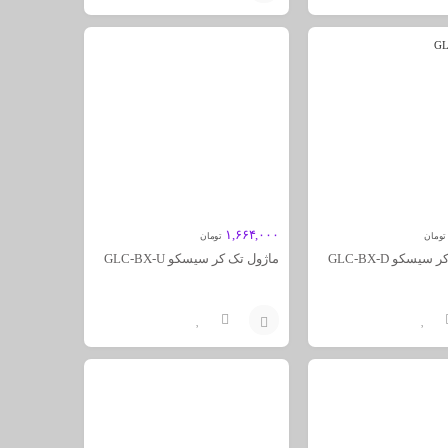
افزودن
به
سبد
۱,۶۶۴,۰۰۰
تومان
تومان
یسکو GLC-BX-D
ماژول تک کر سیسکو GLC-BX-U
افزودن
به
سبد