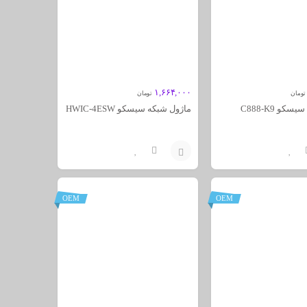
۱,۶۶۴,۰۰۰
تومان
تومان
کو C888-K9
ماژول شبکه سیسکو HWIC-4ESW
افزودن
به
OEM
OEM
سبد