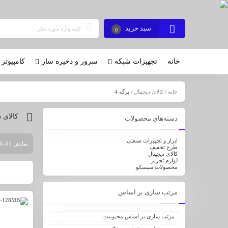
سبد خرید
0
خانه
تجهیزات شبکه
سرور و ذخیره ساز
کامپیوتر 
خانه
/
کالای دیجیتال
/ برگه 4
کالای د
دسته‌های محصولات
ابزار و تجهیزات صنعتی
نمایش 61–80 از 282 نتیجه
طرح تخفیف
کالای دیجیتال
لوازم تحریر
محصولات سیسکو
مرتب سازی بر اساس
مرتب سازی بر اساس محبوبیت