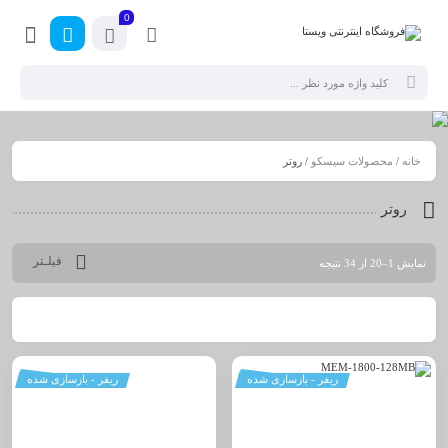
0
خانه
/
محصولات سیسکو
/ روتر
روتر
فیلـتر
نمایش 1–20 از 34 نتیجه
ریفر - بازسازی شده
ریفر - بازسازی شده