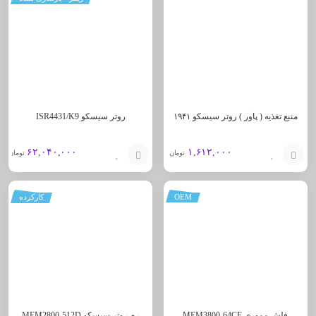
به
به
سبد
سبد
منبع تغذیه ( پاور ) روتر سیسکو ۱۹۴۱
روتر سیسکو ISR4431/K9
۶۲,۰۴۰,۰۰۰
۱,۶۱۲,۰۰۰
تومان
تومان
افزودن
افزودن
OEM
کارکرده
به
به
سبد
سبد
فلش مموری MEM3800-64CF
رم روتر سیسکو MEM2800-512D