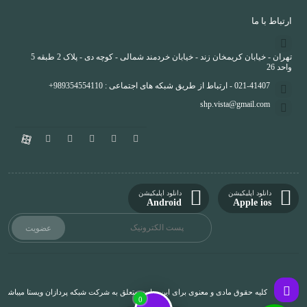
ارتباط با ما
تهران - خیابان کریمخان زند - خیابان خردمند شمالی - کوچه دی - پلاک 2 طبقه 5
واحد 26
021-41407 - ارتباط از طریق شبکه های اجتماعی : 989354554110+
shp.vista@gmail.com
دانلود اپلیکیشن
دانلود اپلیکیشن
Android
Apple ios
کلیه حقوق مادی و معنوی برای این سایت متعلق به شرکت شبکه پردازان ویستا میباشد و 
0