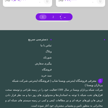
تومان
تومان
افزودن
افزودن
به
به
1
2
→
سبد
سبد
دسترسی سریع
تماس با ما
وبلاگ
شورتکد
پیگیری سفارش
فروشگاه
سبد خرید
معرفی فروشگاه اینترنتی ویستا شاپ ( فروشگاه اینترنتی شرکت شبکه
پردازان ویستا )
شرکت شبکه پردازان ویستا در سال 1389 فعالیت خود را در زمینه طراحی و توسعه سخت
افزارهای تحت شبکه با توجه به استانداردها و متدولوژی های روز دنیا و مد نظر قرار دادن
ارزش ها و باورهای حرفه ای و نیز مطالعات کیفی و کمی در زمینه سیستم های شبکه ای و
مخابراتی به منظور تامین و پشتیبانی مشتریان خود آغاز نموده است.