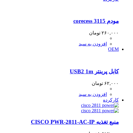
مودم corecess 3115
۲۶۰,۰۰۰
تومان
افزودن به سبد
OEM
کابل پرینتر USB2 1m
۶۲,۰۰۰
تومان
افزودن به سبد
کارکرده
منبع تغذیه CISCO PWR-2811-AC-IP