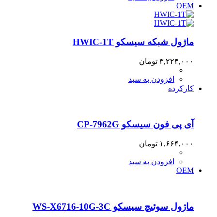
OEM
ماژول شبکه سیسکو HWIC-1T
۳,۲۲۴,۰۰۰
تومان
افزودن به سبد
کارکرده
آی پی فون سیسکو CP-7962G
۱,۶۶۴,۰۰۰
تومان
افزودن به سبد
OEM
ماژول سوئیچ سیسکو WS-X6716-10G-3C