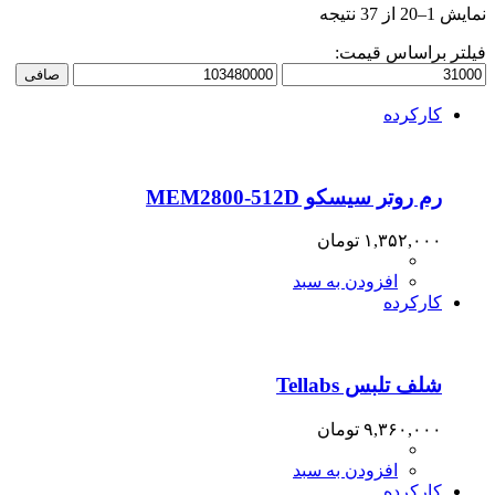
نمایش 1–20 از 37 نتیجه
فیلتر براساس قیمت:
حداقل
حداكثر
صافی
قیمت
قيمت
کارکرده
رم روتر سیسکو MEM2800-512D
۱,۳۵۲,۰۰۰
تومان
افزودن به سبد
کارکرده
شلف تلبس Tellabs
۹,۳۶۰,۰۰۰
تومان
افزودن به سبد
کارکرده