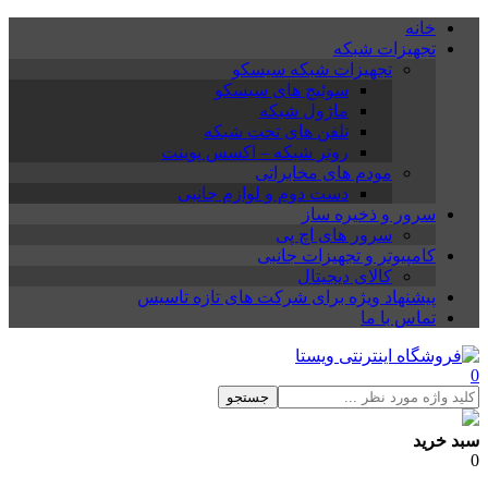
خانه
تجهیزات شبکه
تجهیزات شبکه سیسکو
سوئیچ های سیسکو
ماژول شبکه
تلفن های تحت شبکه
روتر شبکه – اکسس پوینت
مودم های مخابراتی
دست دوم و لوازم جانبی
سرور و ذخیره ساز
سرور های اچ پی
کامپیوتر و تجهیزات جانبی
کالای دیجیتال
پیشنهاد ویژه برای شرکت های تازه تاسیس
تماس با ما
0
جستجو
سبد خرید
0