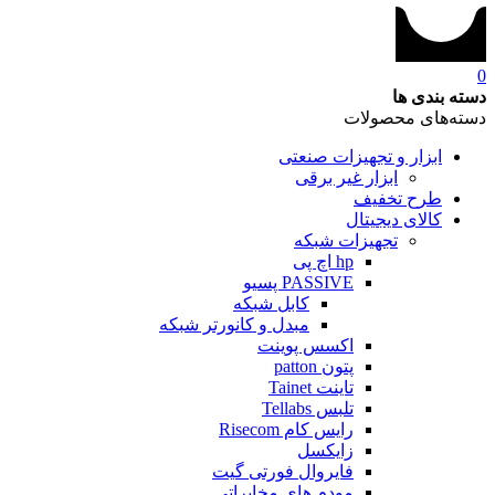
0
دسته بندی ها
دسته‌های محصولات
ابزار و تجهیزات صنعتی
ابزار غیر برقی
طرح تخفیف
کالای دیجیتال
تجهیزات شبکه
hp اچ پی
PASSIVE پسیو
کابل شبکه
مبدل و کانورتر شبکه
اکسس پوینت
پتون patton
تاینت Tainet
تلبس Tellabs
رایس کام Risecom
زایکسل
فایروال فورتی گیت
مودم های مخابراتی