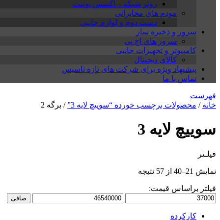
روتر شبکه – اکسس پوینت
مودم های مخابراتی
دست دوم و لوازم جانبی
سرور و ذخیره ساز
سرور های اچ پی
کامپیوتر و تجهیزات جانبی
کالای دیجیتال
پیشنهاد ویژه برای شرکت های تازه تاسیس
تماس با ما
فهرست
خانه
/
محصولات برچسب خورده “سوییچ لایه 3”
/ برگه 2
سوییچ لایه 3
فیلـتر
نمایش 21–40 از 57 نتیجه
فیلتر براساس قیمت:
حداقل
حداكثر
صافی
قیمت
قيمت
کارکرده