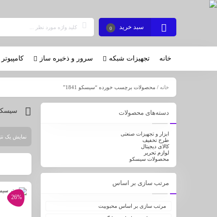
سبد خرید
0
خانه
تجهیزات شبکه
سرور و ذخیره ساز
کامپیوتر 
خانه
/ محصولات برچسب خورده “سیسکو 1841”
سیسکو 41
دسته‌های محصولات
ابزار و تجهیزات صنعتی
نمایش یک نتی
طرح تخفیف
کالای دیجیتال
لوازم تحریر
محصولات سیسکو
مرتب سازی بر اساس
26%
مرتب سازی بر اساس محبوبیت