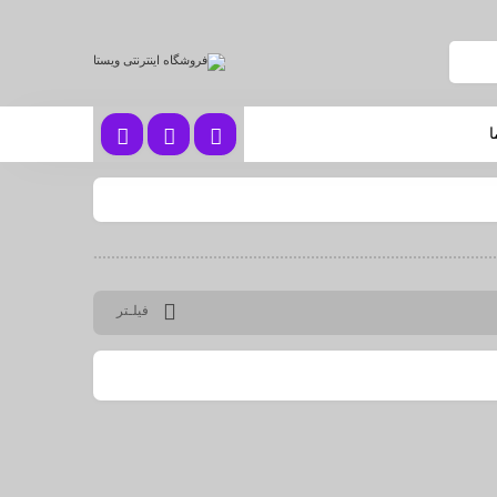
ا
فیلـتر