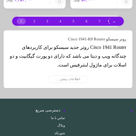
تومان
تومان
افزودن
افزودن
به
به
1
2
3
4
5
6
7
→
سبد
سبد
روتر سیسکو Cisco 1941-K9 Router
Cisco 1941 Router روتر جدید سیسکو برای کاربردهای
چندگانه ویپ و دیتا می باشد که دارای دو پورت گیگابیت و دو
اسلات برای ماژول اینترفیس است.
روتر ۱۹۴۱ سیسکو یکی از بهترین گزینه ها جهت راه اندازی
اطلاعات بیشتر ...
سیستم ویپ گیتوی با اضافه کردن ماژول ویس voic
میباشد
.
دسترسی سریع
تماس با ما
وبلاگ
شورتکد