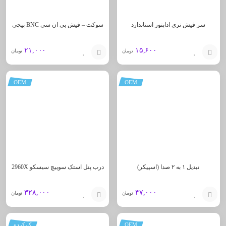
سر فیش نری اداپتور استاندارد
سوکت – فیش بی ان سی BNC پیچی
۲۱,۰۰۰
۱۵,۶۰۰
تومان
تومان
افزودن
افزودن
OEM
OEM
به
به
سبد
سبد
تبدیل ۱ به ۲ صدا (اسپیکر)
درب پنل استک سوییچ سیسکو 2960X
۳۲۸,۰۰۰
۴۷,۰۰۰
تومان
تومان
افزودن
افزودن
OEM
کارکرده