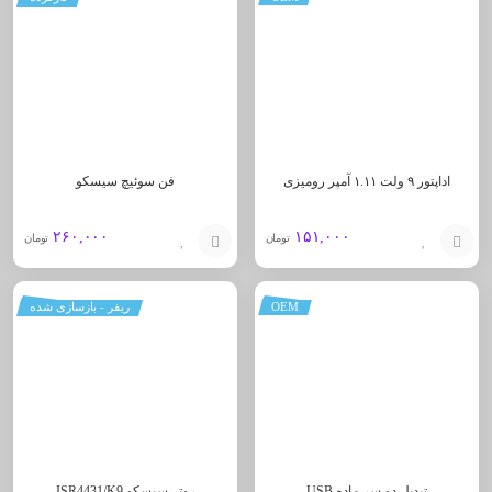
به
به
سبد
سبد
اداپتور ۹ ولت ۱.۱۱ آمپر رومیزی
فن سوئیچ سیسکو
۲۶۰,۰۰۰
۱۵۱,۰۰۰
تومان
تومان
افزودن
افزودن
OEM
ریفر - بازسازی شده
به
به
سبد
سبد
تبدیل دو سر ماده USB
روتر سیسکو ISR4431/K9