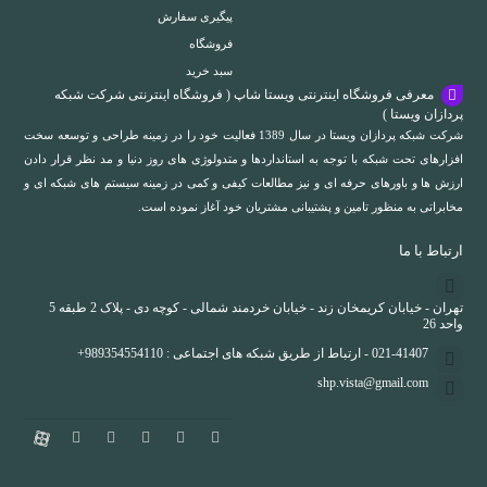
پیگیری سفارش
فروشگاه
سبد خرید
معرفی فروشگاه اینترنتی ویستا شاپ ( فروشگاه اینترنتی شرکت شبکه
پردازان ویستا )
شرکت شبکه پردازان ویستا در سال 1389 فعالیت خود را در زمینه طراحی و توسعه سخت
افزارهای تحت شبکه با توجه به استانداردها و متدولوژی های روز دنیا و مد نظر قرار دادن
ارزش ها و باورهای حرفه ای و نیز مطالعات کیفی و کمی در زمینه سیستم های شبکه ای و
مخابراتی به منظور تامین و پشتیبانی مشتریان خود آغاز نموده است.
ارتباط با ما
تهران - خیابان کریمخان زند - خیابان خردمند شمالی - کوچه دی - پلاک 2 طبقه 5
واحد 26
021-41407 - ارتباط از طریق شبکه های اجتماعی : 989354554110+
shp.vista@gmail.com