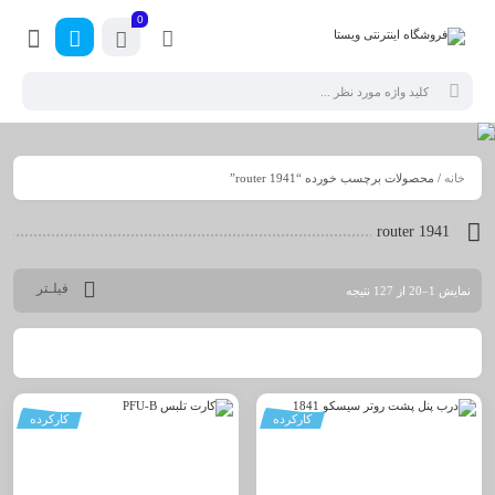
0
خانه
/ محصولات برچسب خورده “router 1941”
router 1941
فیلـتر
نمایش 1–20 از 127 نتیجه
کارکرده
کارکرده