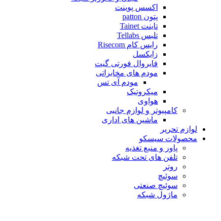
اکسس پوینت
پتون patton
تاینت Tainet
تلبس Tellabs
رایس کام Risecom
زایکسل
فایروال فورتی گیت
مودم های مخابراتی
مودم آی تس
میکروتیک
هواوی
کامپیوتر و لوازم جانبی
ماشین های اداری
لوازم تحریر
محصولات سیسکو
پاور و منبع تغذیه
تلفن های تحت شبکه
روتر
سوئیچ
سوئیچ صنعتی
ماژول شبکه