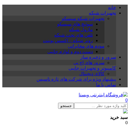
خانه
تجهیزات شبکه
تجهیزات شبکه سیسکو
سوئیچ های سیسکو
ماژول شبکه
تلفن های تحت شبکه
روتر شبکه – اکسس پوینت
مودم های مخابراتی
دست دوم و لوازم جانبی
سرور و ذخیره ساز
سرور های اچ پی
کامپیوتر و تجهیزات جانبی
کالای دیجیتال
پیشنهاد ویژه برای شرکت های تازه تاسیس
تماس با ما
0
جستجو
سبد خرید
0