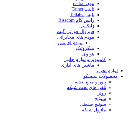
پتون patton
تاینت Tainet
تلبس Tellabs
رایس کام Risecom
زایکسل
فایروال فورتی گیت
مودم های مخابراتی
مودم آی تس
میکروتیک
هواوی
کامپیوتر و لوازم جانبی
ماشین های اداری
لوازم تحریر
محصولات سیسکو
پاور و منبع تغذیه
تلفن های تحت شبکه
روتر
سوئیچ
سوئیچ صنعتی
ماژول شبکه