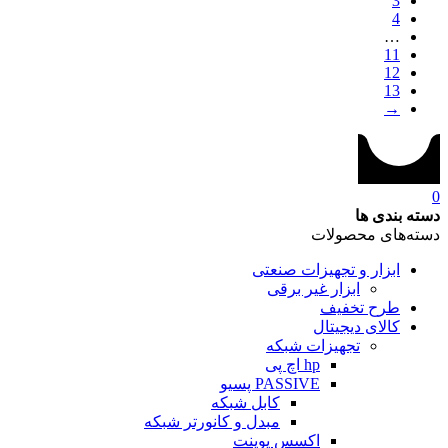
3
4
…
11
12
13
→
0
دسته بندی ها
دسته‌های محصولات
ابزار و تجهیزات صنعتی
ابزار غیر برقی
طرح تخفیف
کالای دیجیتال
تجهیزات شبکه
hp اچ پی
PASSIVE پسیو
کابل شبکه
مبدل و کانورتر شبکه
اکسس پوینت