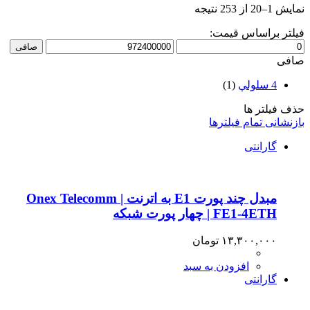
نمایش 1–20 از 253 نتیجه
فیلتر براساس قیمت:
حداقل
حداكثر
صافی
قیمت
قيمت
صافی
4 سلولي
(1)
حذف فیلتر ها
بازنشانی تمام فیلترها
گارانتی
مبدل چند پورت E1 به اترنت | Onex Telecomm
FE1-4ETH | چهار پورت شبکه
۱۳,۳۰۰,۰۰۰
تومان
افزودن به سبد
گارانتی