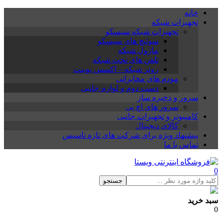
خانه
تجهیزات شبکه
تجهیزات شبکه سیسکو
سوئیچ های سیسکو
ماژول شبکه
تلفن های تحت شبکه
روتر شبکه – اکسس پوینت
مودم های مخابراتی
دست دوم و لوازم جانبی
سرور و ذخیره ساز
سرور های اچ پی
کامپیوتر و تجهیزات جانبی
کالای دیجیتال
پیشنهاد ویژه برای شرکت های تازه تاسیس
تماس با ما
0
جستجو
سبد خرید
0