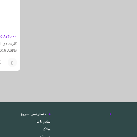
۵,۸۷۶,۰۰۰
616 ASPB
افزودن
به
سبد
دسترسی سریع
تماس با ما
وبلاگ
شورتکد