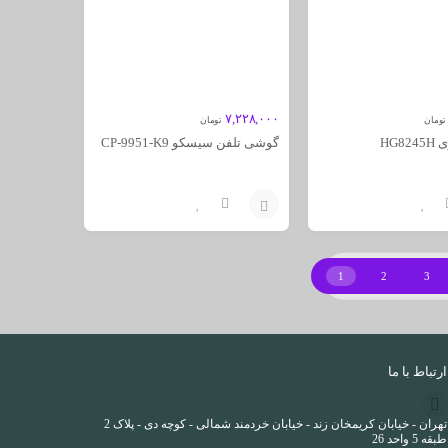
۷,۲۲۸,۰۰۰
تومان
تومان
گوشی تلفن سیسکو CP-9951-K9
افزودن
به
1
2
3
سبد
ارتباط با ما
تهران - خیابان کریمخان زند - خیابان خردمند شمالی - کوچه دی - پلاک 2
طبقه 5 واحد 26