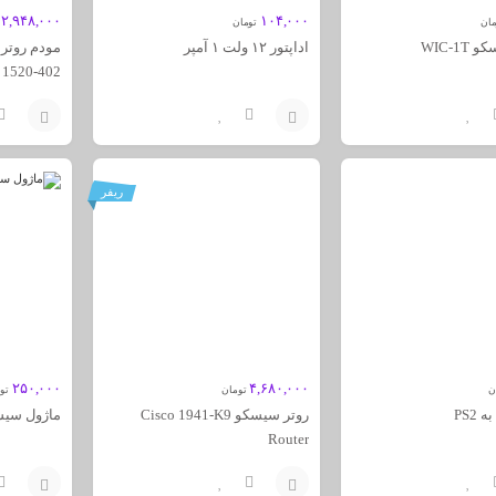
۱۲,۹۴۸,۰۰۰
۱۰۴,۰۰۰
مان
تومان
WIC-1
اداپتور ۱۲ ولت ۱ آمپر
1520-402
افزودن
افزودن
به
به
ریفر
سبد
سبد
۲۵۰,۰۰۰
۴,۶۸۰,۰۰۰
ن
تومان
تو
روتر سیسکو Cisco 1941-K9
ماژول سیسکو -8
Router