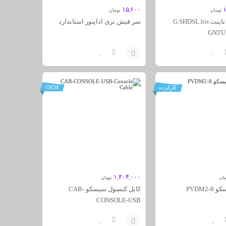
۱۵,۶۰۰
تومان
تومان
مودم روتر تاینت G.SHDSL.bis
سر فیش نری اداپتور استاندارد
GNTU 
افزودن
به
کارکرده
OEM
سبد
۱,۴۰۴,۰۰۰
مان
تومان
PVDM2
کابل کنسول سیسکو CAB-
CONSOLE-USB