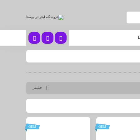
ا
فیلـتر
OEM
OEM