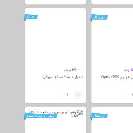
افزودن
به
اورجینال
OEM
سبد
۴۷,۰۰۰
تومان
تومان
لاین ترمینال هواوی Optix OSN
تبدیل ۱ به ۲ صدا (اسپیکر)
افزودن
به
اورجینال
ریفر - بازسازی شده
سبد