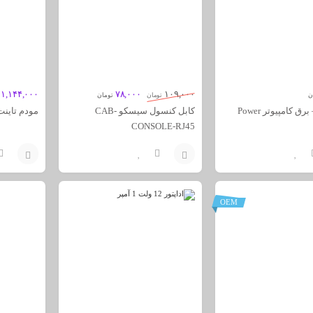
۱,۱۴۴,۰۰۰
۷۸,۰۰۰
۱۰۹,۰۰۰
ن
تومان
تومان
کابل پاور – برق کامپیوتر Power
کابل کنسول سیسکو CAB-
مودم تاینت rpio 1400E
CONSOLE-RJ45
افزودن
افزودن
به
به
OEM
سبد
سبد