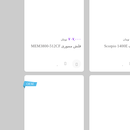
۷۰۷,۰۰۰
تومان
تومان
Sco
فلش مموری MEM3800-512CF
افزودن
به
OEM
سبد