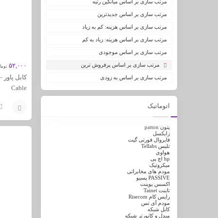
مرتب سازی بر اساس میانگین رتبه
مرتب سازی بر اساس جدیدترین
مرتب سازی بر اساس هزینه: کم به زیاد
مرتب سازی بر اساس هزینه: زیاد به کم
مرتب سازی بر اساس موجودی
مرتب سازی بر اساس پرفروش ترین
۵۲,۰۰۰
توما
مرتب سازی بر اساس به زودی
Cable
اتوماتیک
افزودن
پتون patton
زایکسل
به
فایروال فورتی گیت
تلبس Tellabs
هواوی
سبد
hp اچ پی
میکروتیک
مودم های مخابراتی
PASSIVE پسیو
اکسس پوینت
تاینت Tainet
رایس کام Risecom
مودم آی تس
کابل شبکه
مبدل و کانورتر شبکه