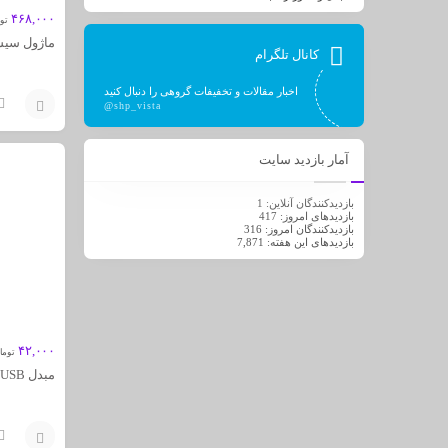
۴۶۸,۰۰۰
تو
ماژول سیسکو T
کانال تلگرام
اخبار مقالات و تخفیفات گروهی را دنبال کنید
@shp_vista
افزودن
آمار بازدید سایت
به
سبد
بازدیدکنندگان آنلاین:
1
بازدیدهای امروز:
417
بازدیدکنندگان امروز:
316
بازدیدهای این هفته:
7,871
۴۲,۰۰۰
توما
مبدل USB به PS2