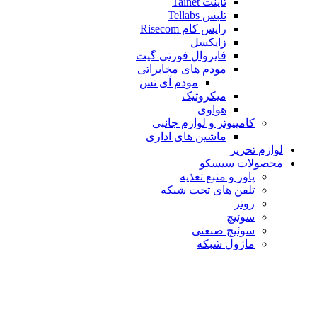
تاینت Tainet
تلبس Tellabs
رایس کام Risecom
زایکسل
فایروال فورتی گیت
مودم های مخابراتی
مودم آی تس
میکروتیک
هواوی
کامپیوتر و لوازم جانبی
ماشین های اداری
لوازم تحریر
محصولات سیسکو
پاور و منبع تغذیه
تلفن های تحت شبکه
روتر
سوئیچ
سوئیچ صنعتی
ماژول شبکه