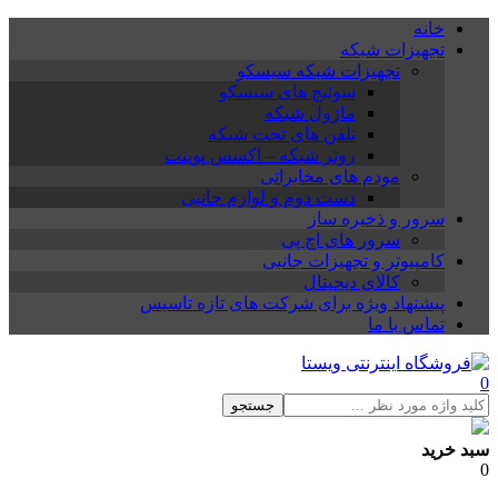
خانه
تجهیزات شبکه
تجهیزات شبکه سیسکو
سوئیچ های سیسکو
ماژول شبکه
تلفن های تحت شبکه
روتر شبکه – اکسس پوینت
مودم های مخابراتی
دست دوم و لوازم جانبی
سرور و ذخیره ساز
سرور های اچ پی
کامپیوتر و تجهیزات جانبی
کالای دیجیتال
پیشنهاد ویژه برای شرکت های تازه تاسیس
تماس با ما
0
جستجو
سبد خرید
0