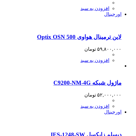
افزودن به سبد
اورجینال
لاین ترمینال هواوی Optix OSN 500
۵۹,۸۰۰,۰۰۰
تومان
افزودن به سبد
ماژول شبکه C9200-NM-4G
۵۲,۰۰۰,۰۰۰
تومان
افزودن به سبد
اورجینال
دیسلم زایکسل IES-1248-SW