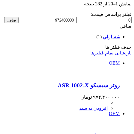
Sorted
نمایش 1–20 از 282 نتیجه
by
price:
فیلتر براساس قیمت:
high
حداقل
حداكثر
صافی
to
قیمت
قيمت
صافی
low
4 سلولي
(1)
حذف فیلتر ها
بازنشانی تمام فیلترها
OEM
روتر سیسکو ASR 1002-X
۹۷۲,۴۰۰,۰۰۰
تومان
افزودن به سبد
OEM