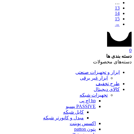
…
13
14
15
→
0
دسته بندی ها
دسته‌های محصولات
ابزار و تجهیزات صنعتی
ابزار غیر برقی
طرح تخفیف
کالای دیجیتال
تجهیزات شبکه
hp اچ پی
PASSIVE پسیو
کابل شبکه
مبدل و کانورتر شبکه
اکسس پوینت
پتون patton