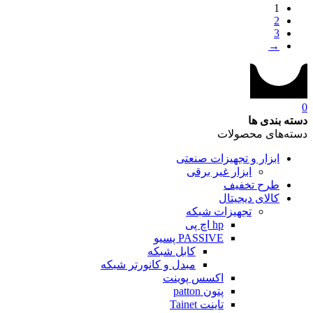
1
2
3
→
0
دسته بندی ها
دسته‌های محصولات
ابزار و تجهیزات صنعتی
ابزار غیر برقی
طرح تخفیف
کالای دیجیتال
تجهیزات شبکه
hp اچ پی
PASSIVE پسیو
کابل شبکه
مبدل و کانورتر شبکه
اکسس پوینت
پتون patton
تاینت Tainet