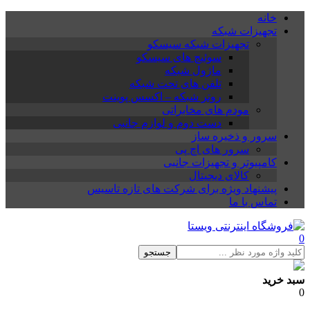
خانه
تجهیزات شبکه
تجهیزات شبکه سیسکو
سوئیچ های سیسکو
ماژول شبکه
تلفن های تحت شبکه
روتر شبکه – اکسس پوینت
مودم های مخابراتی
دست دوم و لوازم جانبی
سرور و ذخیره ساز
سرور های اچ پی
کامپیوتر و تجهیزات جانبی
کالای دیجیتال
پیشنهاد ویژه برای شرکت های تازه تاسیس
تماس با ما
0
جستجو
سبد خرید
0