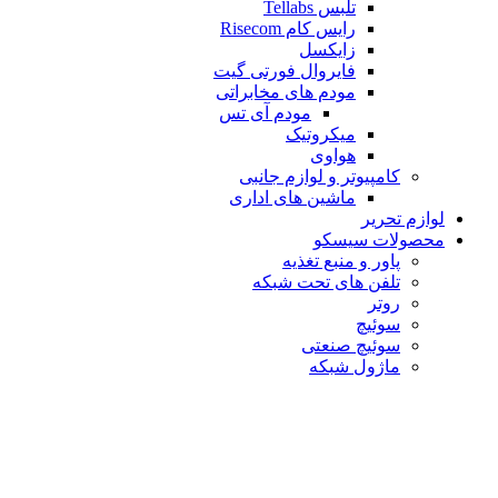
تلبس Tellabs
رایس کام Risecom
زایکسل
فایروال فورتی گیت
مودم های مخابراتی
مودم آی تس
میکروتیک
هواوی
کامپیوتر و لوازم جانبی
ماشین های اداری
لوازم تحریر
محصولات سیسکو
پاور و منبع تغذیه
تلفن های تحت شبکه
روتر
سوئیچ
سوئیچ صنعتی
ماژول شبکه