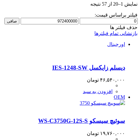
Sorted
نمایش 1–20 از 57 نتیجه
by
price:
فیلتر براساس قیمت:
high
حداقل
حداكثر
صافی
to
قیمت
قيمت
حذف فیلتر ها
low
بازنشانی تمام فیلترها
اورجینال
دیسلم زایکسل IES-1248-SW
۴۶,۵۴۰,۰۰۰
تومان
افزودن به سبد
OEM
سوئیچ سیسکو WS-C3750G-12S-S
۱۹,۷۶۰,۰۰۰
تومان