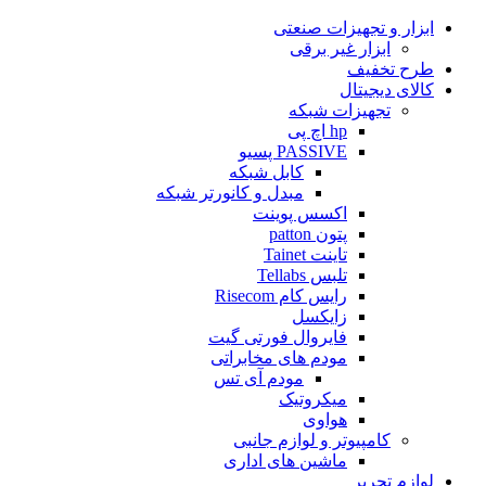
ابزار و تجهیزات صنعتی
ابزار غیر برقی
طرح تخفیف
کالای دیجیتال
تجهیزات شبکه
hp اچ پی
PASSIVE پسیو
کابل شبکه
مبدل و کانورتر شبکه
اکسس پوینت
پتون patton
تاینت Tainet
تلبس Tellabs
رایس کام Risecom
زایکسل
فایروال فورتی گیت
مودم های مخابراتی
مودم آی تس
میکروتیک
هواوی
کامپیوتر و لوازم جانبی
ماشین های اداری
لوازم تحریر