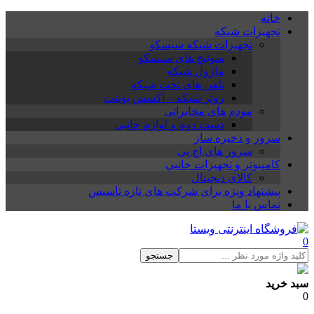
خانه
تجهیزات شبکه
تجهیزات شبکه سیسکو
سوئیچ های سیسکو
ماژول شبکه
تلفن های تحت شبکه
روتر شبکه – اکسس پوینت
مودم های مخابراتی
دست دوم و لوازم جانبی
سرور و ذخیره ساز
سرور های اچ پی
کامپیوتر و تجهیزات جانبی
کالای دیجیتال
پیشنهاد ویژه برای شرکت های تازه تاسیس
تماس با ما
0
جستجو
سبد خرید
0