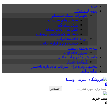
خانه
تجهیزات شبکه
تجهیزات شبکه سیسکو
سوئیچ های سیسکو
ماژول شبکه
تلفن های تحت شبکه
روتر شبکه – اکسس پوینت
مودم های مخابراتی
دست دوم و لوازم جانبی
سرور و ذخیره ساز
سرور های اچ پی
کامپیوتر و تجهیزات جانبی
کالای دیجیتال
پیشنهاد ویژه برای شرکت های تازه تاسیس
تماس با ما
0
جستجو
سبد خرید
0