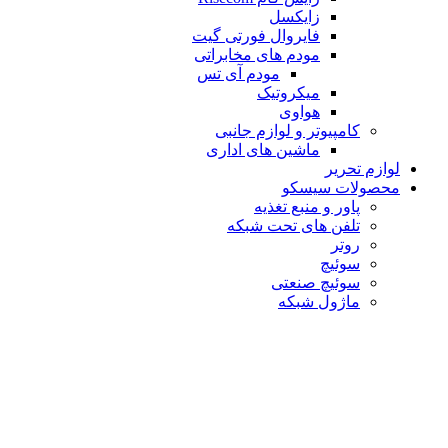
زایکسل
فایروال فورتی گیت
مودم های مخابراتی
مودم آی تس
میکروتیک
هواوی
کامپیوتر و لوازم جانبی
ماشین های اداری
لوازم تحریر
محصولات سیسکو
پاور و منبع تغذیه
تلفن های تحت شبکه
روتر
سوئیچ
سوئیچ صنعتی
ماژول شبکه