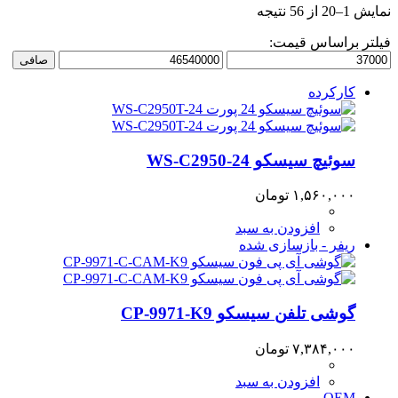
نمایش 1–20 از 56 نتیجه
فیلتر براساس قیمت:
حداقل
حداكثر
صافی
قیمت
قيمت
کارکرده
سوئیچ سیسکو WS-C2950-24
۱,۵۶۰,۰۰۰
تومان
افزودن به سبد
ریفر - بازسازی شده
گوشی تلفن سیسکو CP-9971-K9
۷,۳۸۴,۰۰۰
تومان
افزودن به سبد
OEM