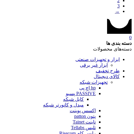
2
3
→
0
دسته بندی ها
دسته‌های محصولات
ابزار و تجهیزات صنعتی
ابزار غیر برقی
طرح تخفیف
کالای دیجیتال
تجهیزات شبکه
hp اچ پی
PASSIVE پسیو
کابل شبکه
مبدل و کانورتر شبکه
اکسس پوینت
پتون patton
تاینت Tainet
تلبس Tellabs
رایس کام Risecom