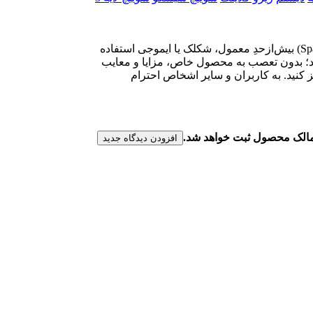
لطفا پیش از ارسال نظر، خلاصه قوانین زیر را مطالعه کنید: فارسی بنویسید و از کیبورد فارسی استفاده کنید. بهتر است از فضای خالی (Space) بیش‌از‌حدِ معمول، شکلک یا ایموجی استفاده
نید؛ بدون تعصب به محصول خاص، مزایا و معایب
 کنید. به کاربران و سایر اشخاص احترام
ن مالک محصول ثبت خواهد شد.
افزودن دیدگاه جدید