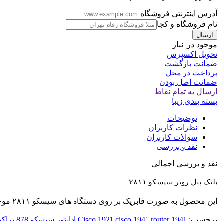
آدرس اینترنتی فروشگاه
نام فروشگاه و کجا
موجود در انبار
تحویل اکسپرس
ضمانت بازگشت
پرداخت در محل
ضمانت اصل بودن
ارسال به تمام نقاط
بسته بندی زیبا
توضیحات
نظرات کاربران
سوالات کاربران
نقد و بررسی
نقد و بررسی اجمالی
بلنک پنل روتر سیسکو ۲۸۱۱
این محصول به صورت فابریک بر روی دستگاه های سیسکو ۲۸۱۱ موجود میباشد و جهت اتصال ماژول باید از روتر جدا شده و مازول داخل روتر قرار گیرد.
برچسب:
router 1941
cisco 1941
Cisco 1921
اداپتور سیسکو 878
براک