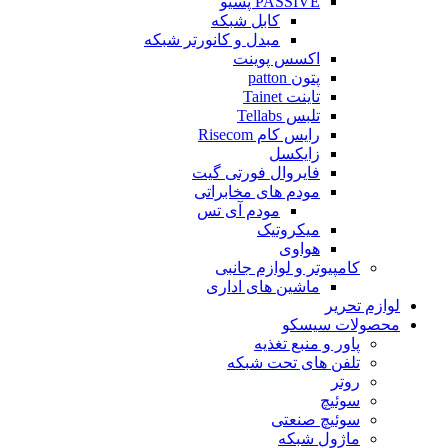
PASSIVE پسیو
کابل شبکه
مبدل و کانورتر شبکه
اکسس پوینت
پتون patton
تاینت Tainet
تلبس Tellabs
رایس کام Risecom
زایکسل
فایروال فورتی گیت
مودم های مخابراتی
مودم آی تس
میکروتیک
هواوی
کامپیوتر و لوازم جانبی
ماشین های اداری
لوازم تحریر
محصولات سیسکو
پاور و منبع تغذیه
تلفن های تحت شبکه
روتر
سوئیچ
سوئیچ صنعتی
ماژول شبکه