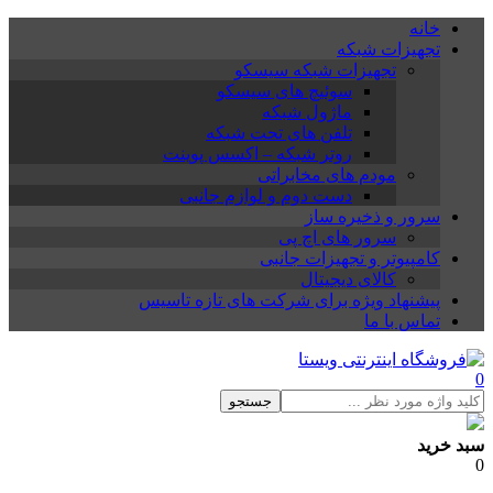
خانه
تجهیزات شبکه
تجهیزات شبکه سیسکو
سوئیچ های سیسکو
ماژول شبکه
تلفن های تحت شبکه
روتر شبکه – اکسس پوینت
مودم های مخابراتی
دست دوم و لوازم جانبی
سرور و ذخیره ساز
سرور های اچ پی
کامپیوتر و تجهیزات جانبی
کالای دیجیتال
پیشنهاد ویژه برای شرکت های تازه تاسیس
تماس با ما
0
جستجو
سبد خرید
0