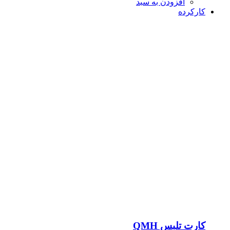
افزودن به سبد
کارکرده
کارت تلبس QMH