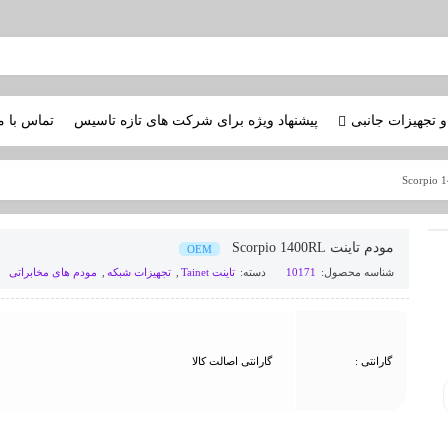
و تجهیزات جانبی
پیشنهاد ویژه برای شرکت های تازه تاسیس
تماس با م
مودم تاینت Scorpio 1400RL
OEM
شناسه محصول:
10171
دسته:
تاینت Tainet
,
تجهیزات شبکه
,
مودم های مخابراتی
گارانتی :
گارانتی اصالت کالا