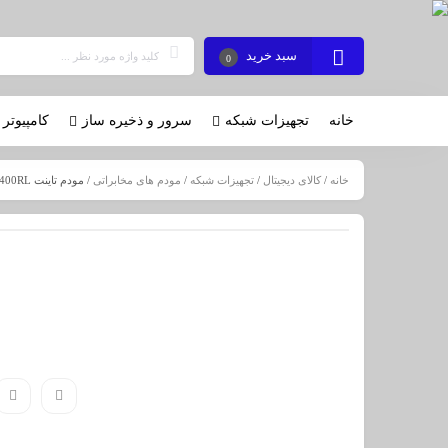
سبد خرید
0
خانه
تجهیزات شبکه
سرور و ذخیره ساز
کامپیوتر 
خانه
/
کالای دیجیتال
/
تجهیزات شبکه
/
مودم های مخابراتی
/ مودم تاینت Scorpio 1400RL