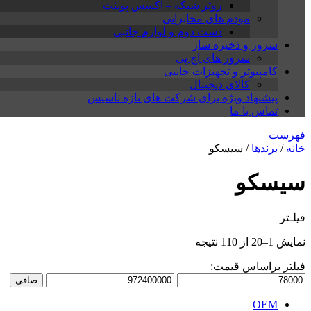
روتر شبکه – اکسس پوینت
مودم های مخابراتی
دست دوم و لوازم جانبی
سرور و ذخیره ساز
سرور های اچ پی
کامپیوتر و تجهیزات جانبی
کالای دیجیتال
پیشنهاد ویژه برای شرکت های تازه تاسیس
تماس با ما
فهرست
خانه
/
برندها
/ سیسکو
سیسکو
فیلـتر
نمایش 1–20 از 110 نتیجه
فیلتر براساس قیمت:
حداقل
حداكثر
صافی
قیمت
قيمت
OEM