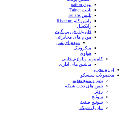
پتون patton
تاینت Tainet
تلبس Tellabs
رایس کام Risecom
زایکسل
فایروال فورتی گیت
مودم های مخابراتی
مودم آی تس
میکروتیک
هواوی
کامپیوتر و لوازم جانبی
ماشین های اداری
لوازم تحریر
محصولات سیسکو
پاور و منبع تغذیه
تلفن های تحت شبکه
روتر
سوئیچ
سوئیچ صنعتی
ماژول شبکه