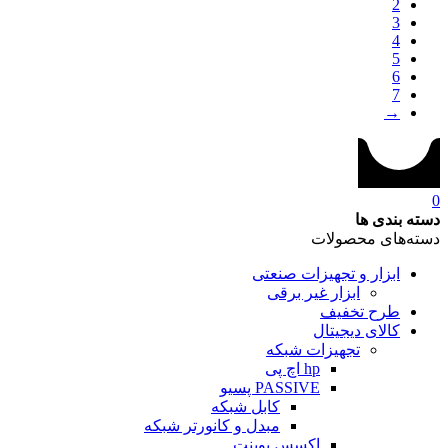
2
3
4
5
6
7
→
0
دسته بندی ها
دسته‌های محصولات
ابزار و تجهیزات صنعتی
ابزار غیر برقی
طرح تخفیف
کالای دیجیتال
تجهیزات شبکه
hp اچ پی
PASSIVE پسیو
کابل شبکه
مبدل و کانورتر شبکه
اکسس پوینت