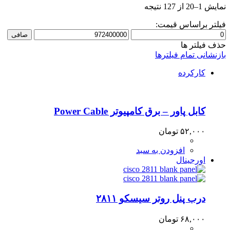
Sorted
نمایش 1–20 از 127 نتیجه
by
price:
فیلتر براساس قیمت:
low
حداقل
حداكثر
صافی
to
قیمت
قيمت
حذف فیلتر ها
high
بازنشانی تمام فیلترها
کارکرده
کابل پاور – برق کامپیوتر Power Cable
۵۲,۰۰۰
تومان
افزودن به سبد
اورجینال
درب پنل روتر سیسکو ۲۸۱۱
۶۸,۰۰۰
تومان