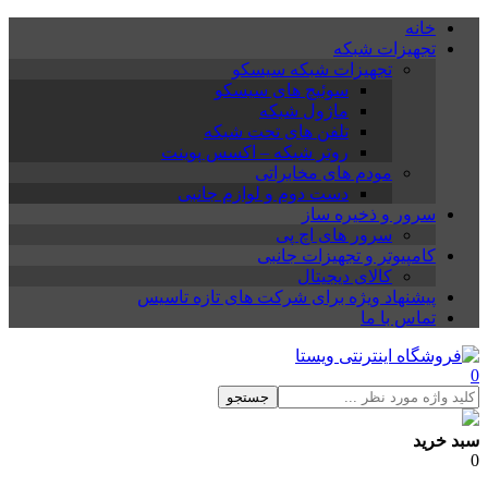
خانه
تجهیزات شبکه
تجهیزات شبکه سیسکو
سوئیچ های سیسکو
ماژول شبکه
تلفن های تحت شبکه
روتر شبکه – اکسس پوینت
مودم های مخابراتی
دست دوم و لوازم جانبی
سرور و ذخیره ساز
سرور های اچ پی
کامپیوتر و تجهیزات جانبی
کالای دیجیتال
پیشنهاد ویژه برای شرکت های تازه تاسیس
تماس با ما
0
جستجو
سبد خرید
0