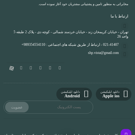
مخابراتی به منظور تامین و پشتیبانی مشتریان خود آغاز نموده است.
ارتباط با ما
تهران - خیابان کریمخان زند - خیابان خردمند شمالی - کوچه دی - پلاک 2 طبقه 5
واحد 26
021-41407 - ارتباط از طریق شبکه های اجتماعی : 989354554110+
shp.vista@gmail.com
دانلود اپلیکیشن
دانلود اپلیکیشن
Android
Apple ios