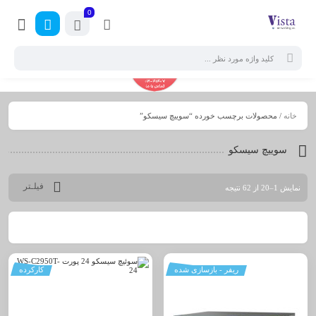
0
خانه
/ محصولات برچسب خورده “سوییچ سیسکو”
سوییچ سیسکو
فیلـتر
نمایش 1–20 از 62 نتیجه
ریفر - بازسازی شده
کارکرده