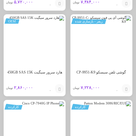
۵,۷۲۰,۰۰۰
۷,۳۸۴,۰۰۰
تومان
تومان
افزودن
افزودن
ریفر - بازسازی شده
OEM
به
به
سبد
سبد
گوشی تلفن سیسکو CP-9951-K9
هارد سرور سیگیت 450GB SAS 15K
۲,۸۶۰,۰۰۰
۷,۲۲۸,۰۰۰
تومان
تومان
افزودن
افزودن
کارکرده
کارکرده
به
به
سبد
سبد