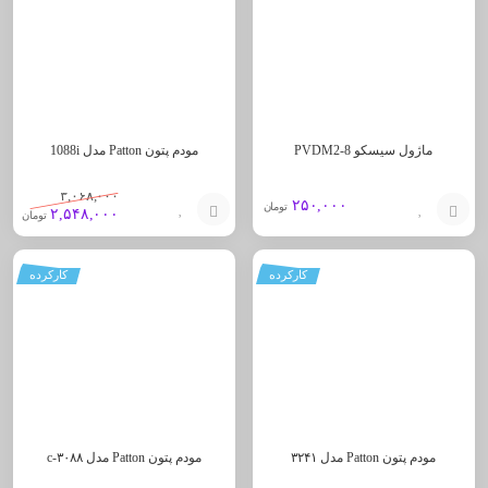
سبد
سبد
ماژول سیسکو PVDM2-8
مودم پتون Patton مدل 1088i
۳,۰۶۸,۰۰۰
۲۵۰,۰۰۰
تومان
۲,۵۴۸,۰۰۰
تومان
افزودن
افزودن
کارکرده
کارکرده
به
به
سبد
سبد
مودم پتون Patton مدل ۳۲۴۱
مودم پتون Patton مدل ۳۰۸۸-c