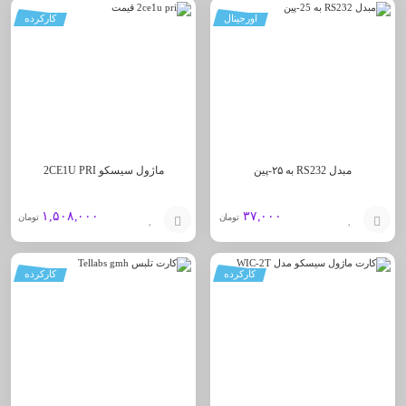
اورجینال
کارکرده
به
به
سبد
سبد
مبدل RS232 به ۲۵-پین
ماژول سیسکو 2CE1U PRI
۱,۵۰۸,۰۰۰
۳۷,۰۰۰
تومان
تومان
افزودن
افزودن
کارکرده
کارکرده
به
به
سبد
سبد