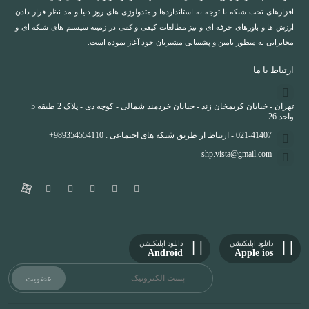
افزارهای تحت شبکه با توجه به استانداردها و متدولوژی های روز دنیا و مد نظر قرار دادن
ارزش ها و باورهای حرفه ای و نیز مطالعات کیفی و کمی در زمینه سیستم های شبکه ای و
مخابراتی به منظور تامین و پشتیبانی مشتریان خود آغاز نموده است.
ارتباط با ما
تهران - خیابان کریمخان زند - خیابان خردمند شمالی - کوچه دی - پلاک 2 طبقه 5
واحد 26
021-41407 - ارتباط از طریق شبکه های اجتماعی : 989354554110+
shp.vista@gmail.com
دانلود اپلیکیشن
دانلود اپلیکیشن
Android
Apple ios