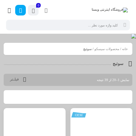
0
خانه
/
محصولات سیسکو
/ سوئیچ
سوئیچ
فیلـتر
نمایش 1–20 از 39 نتیجه
OEM