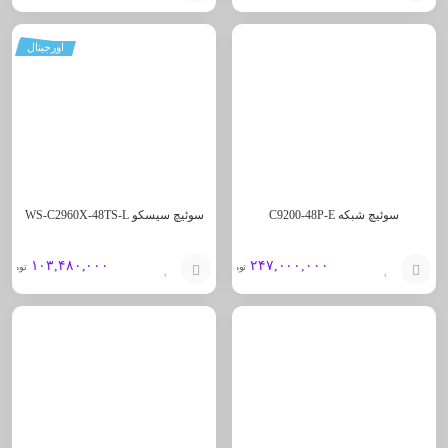
افزودن
افزودن
اورجینال
به
به
سبد
سبد
سوئیچ شبکه C9200-48P-E
سوئیچ سیسکو WS-C2960X-48TS-L
۱۰۳,۴۸۰,۰۰۰
۲۴۷,۰۰۰,۰۰۰
تومان
تومان
افزودن
افزودن
به
به
سبد
سبد