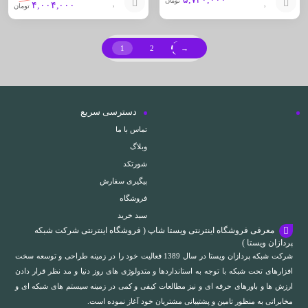
تومان
۴,۰۰۴,۰۰۰
تومان
افزودن
افزودن
به
به
1
2
→
سبد
سبد
دسترسی سریع
تماس با ما
وبلاگ
شورتکد
پیگیری سفارش
فروشگاه
سبد خرید
معرفی فروشگاه اینترنتی ویستا شاپ ( فروشگاه اینترنتی شرکت شبکه
پردازان ویستا )
شرکت شبکه پردازان ویستا در سال 1389 فعالیت خود را در زمینه طراحی و توسعه سخت
افزارهای تحت شبکه با توجه به استانداردها و متدولوژی های روز دنیا و مد نظر قرار دادن
ارزش ها و باورهای حرفه ای و نیز مطالعات کیفی و کمی در زمینه سیستم های شبکه ای و
مخابراتی به منظور تامین و پشتیبانی مشتریان خود آغاز نموده است.