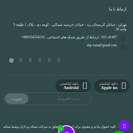
ارتباط با ما
تهران - خیابان کریمخان زند - خیابان خردمند شمالی - کوچه دی - پلاک 2 طبقه 5
واحد 26
021-41407 - ارتباط از طریق شبکه های اجتماعی : 989354554110+
shp.vista@gmail.com
دانلود اپلیکیشن
دانلود اپلیکیشن
Android
Apple ios
کلیه حقوق مادی و معنوی برای این سایت متعلق به شرکت شبکه پردازان ویستا میباشد و 
0