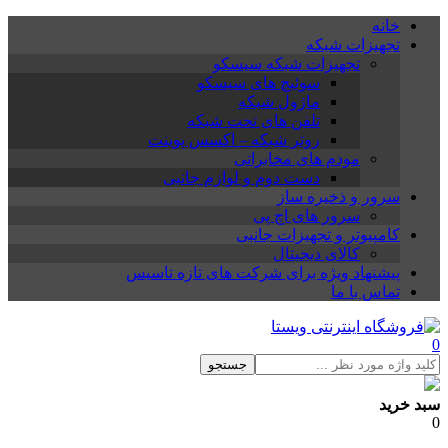
خانه
تجهیزات شبکه
تجهیزات شبکه سیسکو
سوئیچ های سیسکو
ماژول شبکه
تلفن های تحت شبکه
روتر شبکه – اکسس پوینت
مودم های مخابراتی
دست دوم و لوازم جانبی
سرور و ذخیره ساز
سرور های اچ پی
کامپیوتر و تجهیزات جانبی
کالای دیجیتال
پیشنهاد ویژه برای شرکت های تازه تاسیس
تماس با ما
0
جستجو
سبد خرید
0