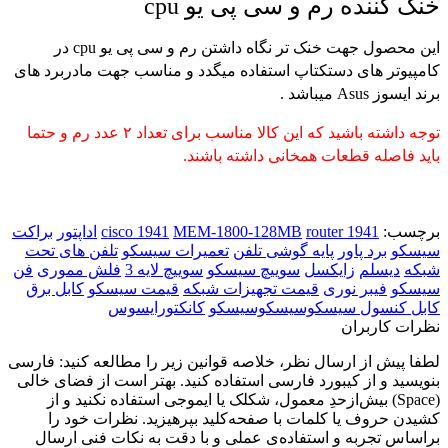
خنک کننده رم و سی پی یو cpu
این محصول جهت خنک تر نگاه داشتن رم و سی پی یو cpu در
کامپیوتر های دستکتاپ استفاده میگدد و مناسب جهت مادربرد های
برند ایسوز Asus میباشد .
توجه داشته باشید که این کالا مناسب برای تعداد ۲ عدد رم و حتما
باید فاصله قطعات همخانی داشته باشند.
برچسب:
router 1941
MEM-1800-128MB
cisco 1941
اداپتور
براکت
سیسکو
برد پاور
پایه گوشی تلفن
تعمیرات سیسکو
تلفن های تحت
شبکه
دیسلم
زایکسل
سوییچ سیسکو
سوییچ لایه 3
فلش مموری
فن
سیسکو
فیبر نوری
قیمت تجهیزات شبکه
قیمت سیسکو
کابل برق
کابل کنسول سیسکوسیسکوسیسکو
کانکتورایسوس
نظرات کاربران
لطفا پیش از ارسال نظر، خلاصه قوانین زیر را مطالعه کنید: فارسی
بنویسید و از کیبورد فارسی استفاده کنید. بهتر است از فضای خالی
(Space) بیش‌از‌حدِ معمول، شکلک یا ایموجی استفاده نکنید و از
کشیدن حروف یا کلمات با صفحه‌کلید بپرهیزید. نظرات خود را
براساس تجربه و استفاده‌ی عملی و با دقت به نکات فنی ارسال