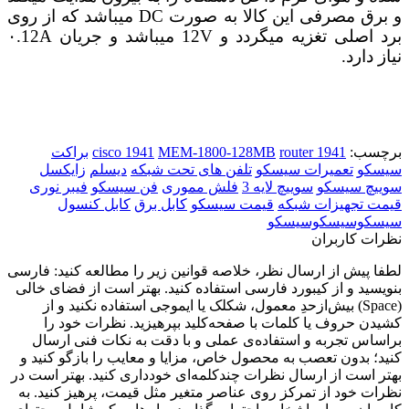
و
برق مصرفی این کالا به صورت DC میباشد که از روی
برد اصلی تغزیه میگردد و 12V میباشد و جریان ۰.12A
نیاز دارد.
برچسب:
router 1941
MEM-1800-128MB
cisco 1941
براکت
سیسکو
تعمیرات سیسکو
تلفن های تحت شبکه
دیسلم
زایکسل
سوییچ سیسکو
سوییچ لایه 3
فلش مموری
فن سیسکو
فیبر نوری
قیمت تجهیزات شبکه
قیمت سیسکو
کابل برق
کابل کنسول
سیسکوسیسکوسیسکو
نظرات کاربران
لطفا پیش از ارسال نظر، خلاصه قوانین زیر را مطالعه کنید: فارسی
بنویسید و از کیبورد فارسی استفاده کنید. بهتر است از فضای خالی
(Space) بیش‌از‌حدِ معمول، شکلک یا ایموجی استفاده نکنید و از
کشیدن حروف یا کلمات با صفحه‌کلید بپرهیزید. نظرات خود را
براساس تجربه و استفاده‌ی عملی و با دقت به نکات فنی ارسال
کنید؛ بدون تعصب به محصول خاص، مزایا و معایب را بازگو کنید و
بهتر است از ارسال نظرات چندکلمه‌‌ای خودداری کنید. بهتر است در
نظرات خود از تمرکز روی عناصر متغیر مثل قیمت، پرهیز کنید. به