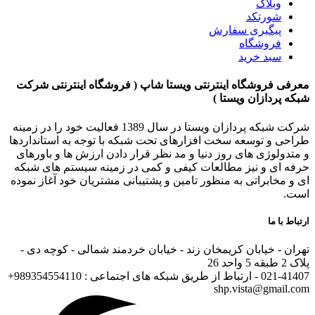
وبلاگ
شورتکد
پیگیری سفارش
فروشگاه
سبد خرید
معرفی فروشگاه اینترنتی ویستا شاپ ( فروشگاه اینترنتی شرکت
شبکه پردازان ویستا )
شرکت شبکه پردازان ویستا در سال 1389 فعالیت خود را در زمینه
طراحی و توسعه سخت افزارهای تحت شبکه با توجه به استانداردها
و متدولوژی های روز دنیا و مد نظر قرار دادن ارزش ها و باورهای
حرفه ای و نیز مطالعات کیفی و کمی در زمینه سیستم های شبکه
ای و مخابراتی به منظور تامین و پشتیبانی مشتریان خود آغاز نموده
است.
ارتباط با ما
تهران - خیابان کریمخان زند - خیابان خردمند شمالی - کوچه دی -
پلاک 2 طبقه 5 واحد 26
021-41407 - ارتباط از طریق شبکه های اجتماعی : 989354554110+
shp.vista@gmail.com