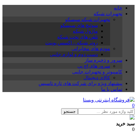
خانه
تجهیزات شبکه
تجهیزات شبکه سیسکو
سوئیچ های سیسکو
ماژول شبکه
تلفن های تحت شبکه
روتر شبکه – اکسس پوینت
مودم های مخابراتی
دست دوم و لوازم جانبی
سرور و ذخیره ساز
سرور های اچ پی
کامپیوتر و تجهیزات جانبی
کالای دیجیتال
پیشنهاد ویژه برای شرکت های تازه تاسیس
تماس با ما
0
جستجو
سبد خرید
0