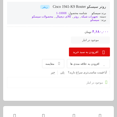
روتر سیسکو Cisco 1941-K9 Router
ریفر
برند
سیسکو
شناسه محصول:
10008-1
دسته:
تجهیزات شبکه
,
روتر
,
کالای دیجیتال
,
محصولات سیسکو
برند:
سیسکو
۴,۶۸۰,۰۰۰
تومان
موجود در انبار
افزودن به سبد خرید
افزودن به علاقه مندی ها
مقایسه
آیا قیمت مناسب‌تری سراغ دارید؟
بلی
خیر
موجود در انبار