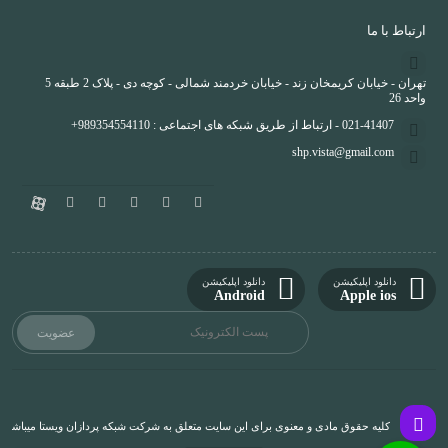
ارتباط با ما
تهران - خیابان کریمخان زند - خیابان خردمند شمالی - کوچه دی - پلاک 2 طبقه 5
واحد 26
021-41407 - ارتباط از طریق شبکه های اجتماعی : 989354554110+
shp.vista@gmail.com
دانلود اپلیکیشن
دانلود اپلیکیشن
Android
Apple ios
کلیه حقوق مادی و معنوی برای این سایت متعلق به شرکت شبکه پردازان ویستا میباشد و 