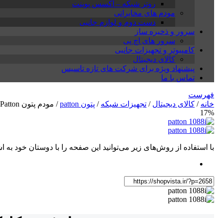
روتر شبکه – اکسس پوینت
مودم های مخابراتی
دست دوم و لوازم جانبی
سرور و ذخیره ساز
سرور های اچ پی
کامپیوتر و تجهیزات جانبی
کالای دیجیتال
پیشنهاد ویژه برای شرکت های تازه تاسیس
تماس با ما
فهرست
خانه
/
کالای دیجیتال
/
تجهیزات شبکه
/
پتون patton
/ مودم پتون Patton مدل 1088i
17%
با استفاده از روش‌های زیر می‌توانید این صفحه را با دوستان خود به اش