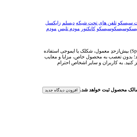
ت سیسکو
تلفن های تحت شبکه
دیسلم
زایکسل
یسکوسیسکوسیسکو
کانکتور
مودم تلبس
مودم
لطفا پیش از ارسال نظر، خلاصه قوانین زیر را مطالعه کنید: فارسی بنویسید و از کیبورد فارسی استفاده کنید. بهتر است از فضای خالی (Space) بیش‌از‌حدِ معمول، شکلک یا ایموجی استفاده
نید؛ بدون تعصب به محصول خاص، مزایا و معایب
 کنید. به کاربران و سایر اشخاص احترام
ن مالک محصول ثبت خواهد شد.
افزودن دیدگاه جدید