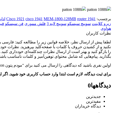
برچسب:
router 1941
MEM-1800-128MB
cisco 1941
Cisco 1921
اداپ
زیرو کلاینت
سوییچ سیسکو
سوییچ لایه 3
فلش مموری
فن سیسکو
فیب
هواوی
نظرات کاربران
نکنید و از کشیدن حروف یا کلمات با صفحه‌کلید بپرهیزید. نظرات خو
را بازگو کنید و بهتر است از ارسال نظرات چندکلمه‌‌ای خودداری کنید
بگذارید. پیام‌هایی که شامل محتوای توهین‌آمیز و کلمات نامناسب باش
اولین نفری باشید که دیدگاهی را ارسال می کنید برای “مودم پتون Patton مدل 1088i”
برای ثبت دیدگاه، لازم است ابتدا وارد حساب کاربری خود شوید. اگر 
دیدگاهها
0
جدیدترین
مفیدترین
دیدگاه خریداران