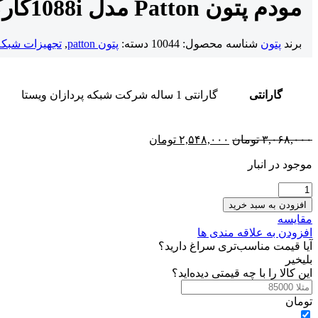
مودم پتون Patton مدل 1088i
کار
برند
پتون
شناسه محصول:
10044
دسته:
پتون patton
,
تجهیزات شبکه
گارانتی
گارانتی 1 ساله شرکت شبکه پردازان ویستا
قیمت
قیمت
۳,۰۶۸,۰۰۰
تومان
۲,۵۴۸,۰۰۰
تومان
اصلی:
فعلی:
موجود در انبار
۳,۰۶۸,۰۰۰ تومان
۲,۵۴۸,۰۰۰ تومان.
بود.
مودم
پتون
افزودن به سبد خرید
Patton
مقایسه
مدل
افزودن به علاقه مندی ها
1088i
آیا قیمت مناسب‌تری سراغ دارید؟
عدد
بلی
خیر
این کالا را با چه قیمتی دیده‌اید؟
تومان